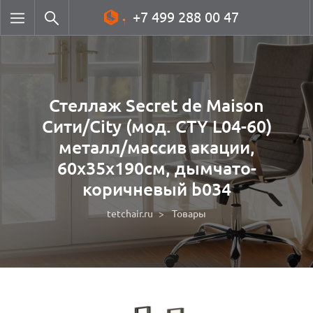
+7 499 288 00 47
Стеллаж Secret de Maison
Сити/City (мод. CTY L04-60)
металл/массив акации,
60х35х190см, дымчато-
коричневый b034
tetchair.ru
Товары