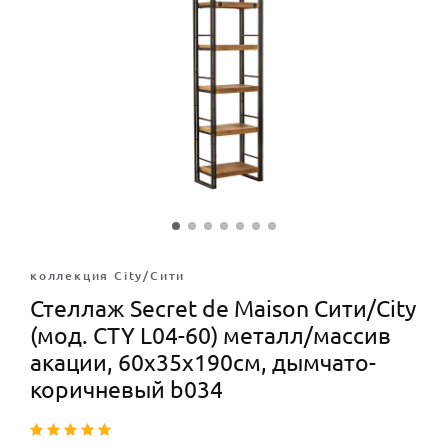
коллекция City/Сити
Стеллаж Secret de Maison Сити/City
(мод. CTY L04-60) металл/массив
акации, 60х35х190см, дымчато-
коричневый b034