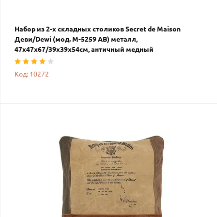
Набор из 2-х складных столиков Secret de Maison
Деви/Dewi (мод. M-5259 AB) металл,
47х47х67/39х39х54см, античный медный
Код: 10272