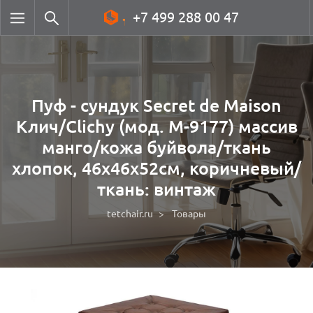
+7 499 288 00 47
Пуф - сундук Secret de Maison
Клич/Clichy (мод. M-9177) массив
манго/кожа буйвола/ткань
хлопок, 46х46х52см, коричневый/
ткань: винтаж
tetchair.ru
Товары