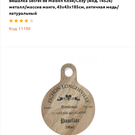
Вешалка Secret de Maison Кози/Cozy (мод. 14526)
металл/массив манго, 43х43х185см, античная медь/
натуральный
Код: 11190