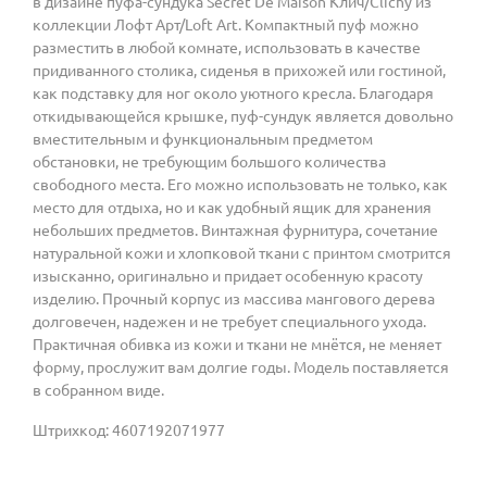
в дизайне пуфа-сундука Secret De Maison Клич/Clichy из
коллекции Лофт Арт/Loft Art. Компактный пуф можно
разместить в любой комнате, использовать в качестве
придиванного столика, сиденья в прихожей или гостиной,
как подставку для ног около уютного кресла. Благодаря
откидывающейся крышке, пуф-сундук является довольно
вместительным и функциональным предметом
обстановки, не требующим большого количества
свободного места. Его можно использовать не только, как
место для отдыха, но и как удобный ящик для хранения
небольших предметов. Винтажная фурнитура, сочетание
натуральной кожи и хлопковой ткани с принтом смотрится
изысканно, оригинально и придает особенную красоту
изделию. Прочный корпус из массива мангового дерева
долговечен, надежен и не требует специального ухода.
Практичная обивка из кожи и ткани не мнётся, не меняет
форму, прослужит вам долгие годы. Модель поставляется
в собранном виде.
Штрихкод: 4607192071977