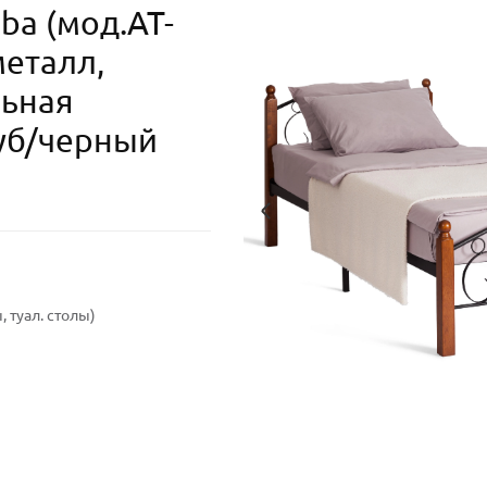
ba (мод.AT-
металл,
льная
дуб/черный
 туал. столы)