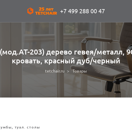
+7 499 288 00 47
мод.AT-203) дерево гевея/металл, 
кровать, красный дуб/черный
tetchair.ru
Товары
тумбы, туал. столы