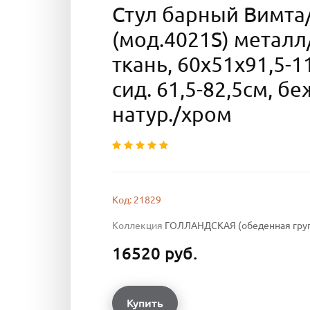
Стул барный Вимта
(мод.4021S) металл
ткань, 60х51х91,5-1
сид. 61,5-82,5см, б
натур./хром
Код: 21829
Коллекция
ГОЛЛАНДСКАЯ (обеденная гру
16520 руб.
Купить