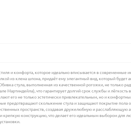
стиля и комфорта, которое идеально вписывается в современные и
лкой из клена шпона, придаёт ему элегантный вид, который будет ак
Обивка стула, выполненная из качественной рогожки, не только рад
але Мартиндейла), что гарантирует долгий срок службы и лёгкость 
елают его не только эстетически привлекательным, но и комфортны
орые предотвращают скольжение стула и защищают покрытие пола о
щественных пространств, создавая дружелюбную и расслабляющую а
 и крепкую конструкцию, что делает его идеальным выбором для лю
установки.