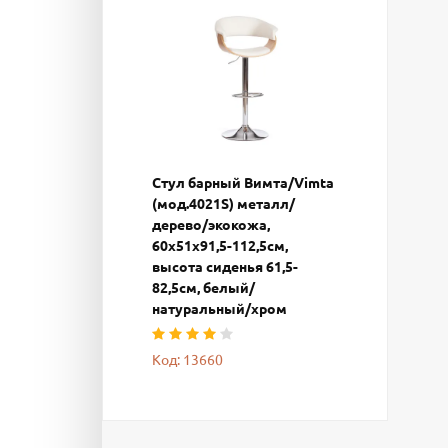
Стул барный Вимта/Vimta
(мод.4021S) металл/
дерево/экокожа,
60х51х91,5-112,5см,
высота сиденья 61,5-
82,5см, белый/
натуральный/хром
Код: 13660