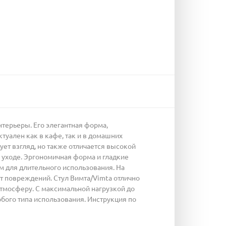
нтерьеры. Его элегантная форма,
туален как в кафе, так и в домашних
ует взгляд, но также отличается высокой
в уходе. Эргономичная форма и гладкие
м для длительного использования. На
т повреждений. Стул Вимта/Vimta отлично
тмосферу. С максимальной нагрузкой до
бого типа использования. Инструкция по