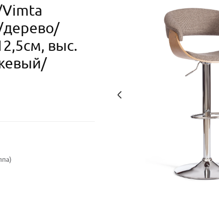
/Vimta
/дерево/
12,5см, выс.
ежевый/
ппа)