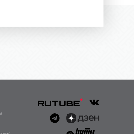
ы
иваны)