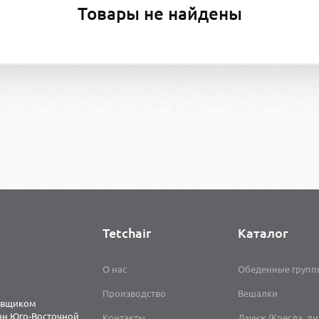
Товары не найдены
Tetchair
Каталог
О нас
Обеденные групп
Производство
Вешалки
тавщиком
ран Юго-Восточной
Контакты
Лаунж (Кресла, д