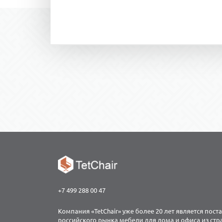
+7 499 288 00 47
Компания «TetChair» уже более 20 лет является пос
российского рынка мебели для дома и офиса из ст