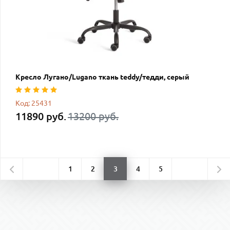
Кресло Лугано/Lugano ткань teddy/тедди, серый
Код: 25431
11890 руб.
13200 руб.
1
2
3
4
5