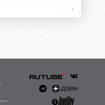
ы
иваны)