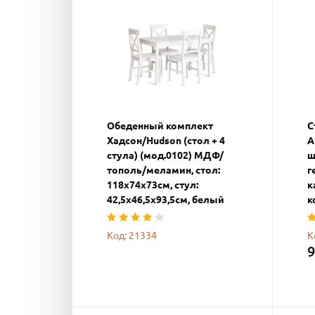
Обеденный комплект
С
Хадсон/Hudson (стол + 4
А
стула) (мод.0102) МДФ/
ш
тополь/меламин, стол:
г
118х74х73см, стул:
к
42,5х46,5х93,5см, белый
к
Код: 21334
К
9