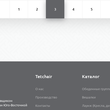
1
2
3
4
5
Tetchair
Каталог
О нас
Обеденные групп
Производство
Вешалки
тавщиком
ран Юго-Восточной
Контакты
Лаунж (Кресла, д