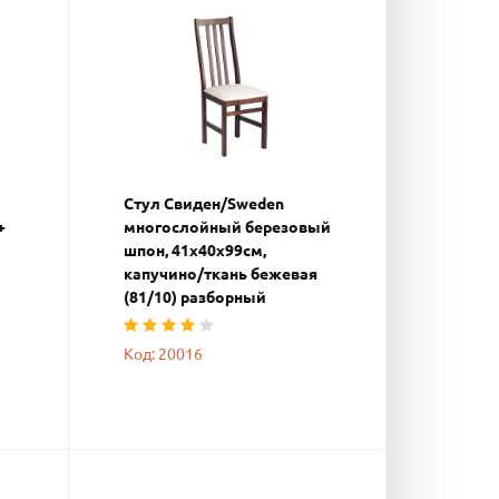
Стул Свиден/Sweden
+
многослойный березовый
шпон, 41х40х99см,
капучино/ткань бежевая
(81/10) разборный
Код: 20016