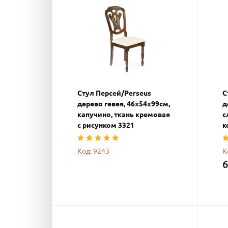
Стул Персей/Perseus
С
дерево гевея, 46х54х99см,
д
капучино, ткань кремовая
с
с рисунком 3321
к
Код: 9243
К
6