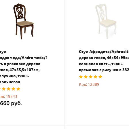
тул
Стул Афродита/Aphrodit
ндромеда/Andromeda/1
дерево гевея, 46х54х99с
т. в упаковке дерево
слоновая кость, ткань
евея, 47х55,5х107см,
кремовая с рисунком 33
апучино, ткань
оричневая
Код: 12889
од: 19543
660 руб.