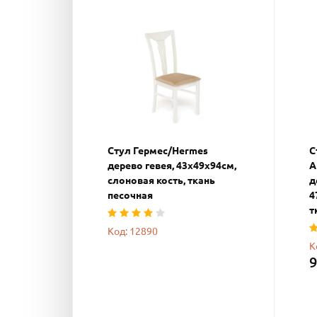
Стул Гермес/Hermes
С
дерево гевея, 43х49х94см,
А
слоновая кость, ткань
д
песочная
4
т
Код: 12890
К
9