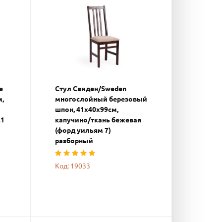
e
Стул Свиден/Sweden
м,
многослойный березовый
шпон, 41х40х99см,
21
капучино/ткань бежевая
(форд уильям 7)
разборный
Код: 19033