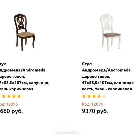
тул
Стул
ндромеда/Andromeda
Андромеда/Andromeda
ерево гевея,
дерево гевея,
7х55,5х107см, капучино,
47х55,5х107см, слоновая
кань коричневая
кость, ткань коричневая
од: 12895
Код: 12896
660 руб.
9370 руб.