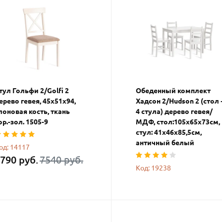
тул Гольфи 2/Golfi 2
Обеденный комплект
ерево гевея, 45х51х94,
Хадсон 2/Hudson 2 (стол 
лоновая кость, ткань
4 стула) дерево гевея/
ор.-зол. 1505-9
МДФ, стол:105х65х73см,
стул: 41х46х85,5см,
античный белый
од: 14117
790 руб.
7540 руб.
Код: 19238