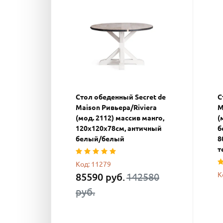
Стол обеденный Secret de
С
Maison Ривьера/Riviera
М
(мод. 2112) массив манго,
(
120х120х78см, античный
б
белый/белый
8
т
Код: 11279
К
85590 руб.
142580
руб.