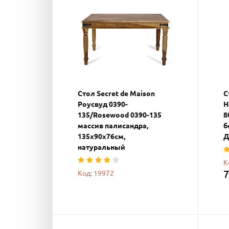
Стол Secret de Maison
С
Роусвуд 0390-
Н
135/Rosewood 0390-135
8
массив палисандра,
б
135х90х76см,
Д
натуральный
К
7
Код: 19972