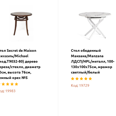
тол Secret de Maison
Стол обеденный
ихаэль/Michael
Манзана/Manzana
мод.T9032-80) дерево
ЛДСП/HPL/металл, 100-
ереза/стекло, диаметр
130х100х75см, мрамор
0см, высота 76см,
светлый/белый
емный орех №5
Код: 19729
од: 19983