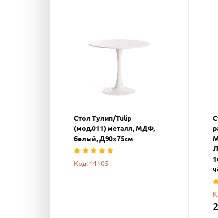
Стол Тулип/Tulip
С
(мод.011) металл, МДФ,
р
белый, Д90х75см
М
Л
1
Код: 14105
ч
К
2