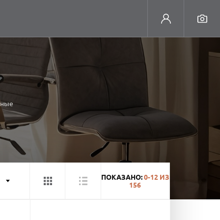
нные
ПОКАЗАНО:
0-12
ИЗ
156