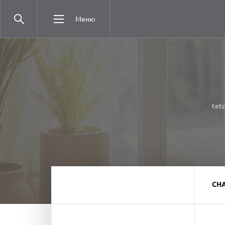
Меню
tetc
СН