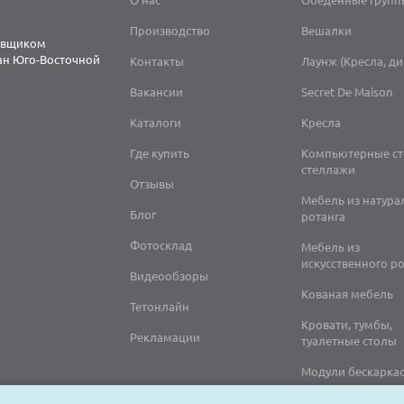
Производство
Вешалки
тавщиком
ран Юго-Восточной
Контакты
Лаунж (Кресла, д
Вакансии
Secret De Maison
Каталоги
Кресла
Где купить
Компьютерные ст
стеллажи
Отзывы
Мебель из натура
Блог
ротанга
Фотосклад
Мебель из
искусственного р
Видеообзоры
Кованая мебель
Тетонлайн
Кровати, тумбы,
Рекламации
туалетные столы
Модули бескарка
Предметы интерь