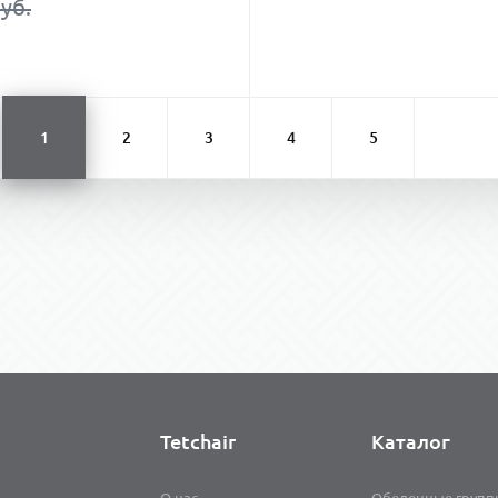
уб.
1
2
3
4
5
Tetchair
Каталог
О нас
Обеденные групп