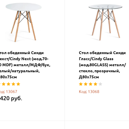
тол обеденный Синди
Стол обеденный Синди
екст/Cindy Next (мод.70-
Гласс/Cindy Glass
0 MDF) металл/МДФ/бук,
(мод.80GLASS) металл/
елый/натуральный,
стекло, прозрачный,
80х75см
Д80х75см
од: 13067
Код: 13068
420 руб.