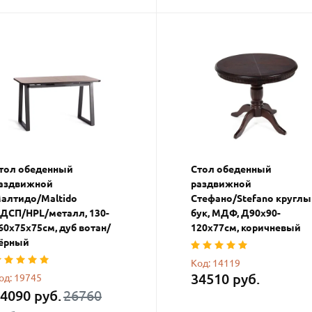
тол обеденный
Стол обеденный
аздвижной
раздвижной
алтидо/Maltido
Стефано/Stefano кругл
ДСП/HPL/металл, 130-
бук, МДФ, Д90х90-
60х75х75см, дуб вотан/
120х77см, коричневый
ёрный
Код: 14119
34510 руб.
од: 19745
4090 руб.
26760