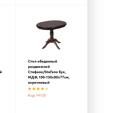
Стол обеденный
раздвижной
ый
Стефано/Stefano бук,
МДФ, 100-130х80х77см,
коричневый
Код: 14120