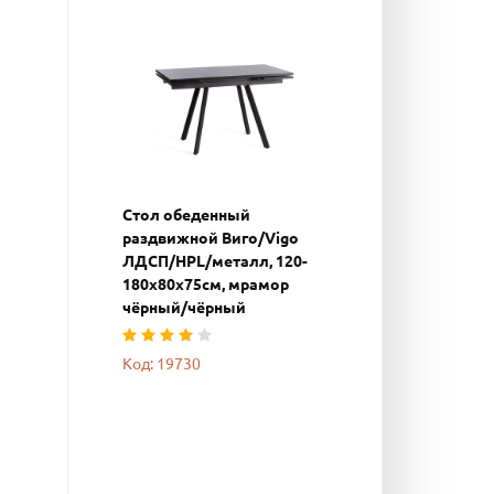
Стол обеденный
раздвижной Виго/Vigo
ЛДСП/HPL/металл, 120-
180х80х75см, мрамор
чёрный/чёрный
Код: 19730