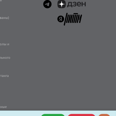
иваны)
олы и
льного
отанга
сные
ера