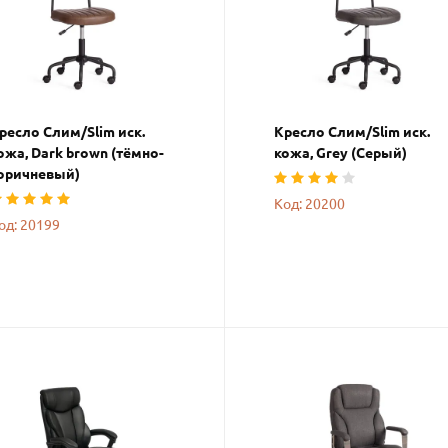
ресло Слим/Slim иск.
Кресло Слим/Slim иск.
ожа, Dark brown (тёмно-
кожа, Grey (Cерый)
оричневый)
Код: 20200
од: 20199