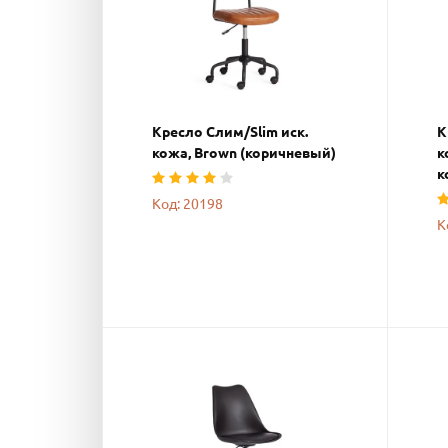
Кресло Слим/Slim иск.
К
кожа, Brown (коричневый)
к
к
Код: 20198
К