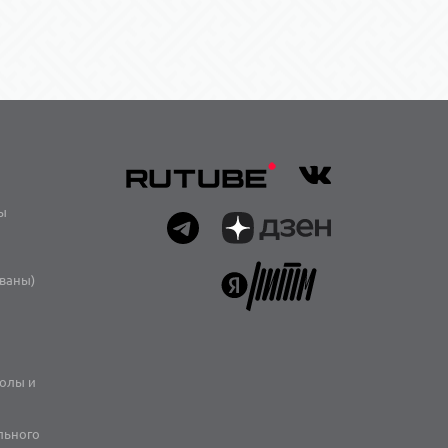
ы
иваны)
олы и
льного