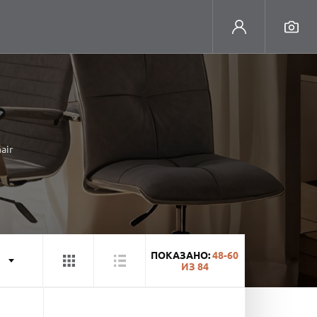
air
ПОКАЗАНО:
48-60
ИЗ
84