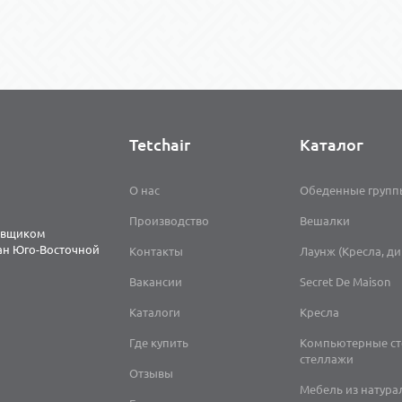
Tetchair
Каталог
О нас
Обеденные групп
Производство
Вешалки
тавщиком
ран Юго-Восточной
Контакты
Лаунж (Кресла, д
Вакансии
Secret De Maison
Каталоги
Кресла
Где купить
Компьютерные ст
стеллажи
Отзывы
Мебель из натура