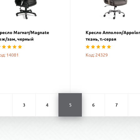
ресло Магнат/Magnate
Кресло Апполон/Appolo
ож/зам, черный
ткань, т.-серая
од: 14081
Код: 24329
3
4
5
6
7