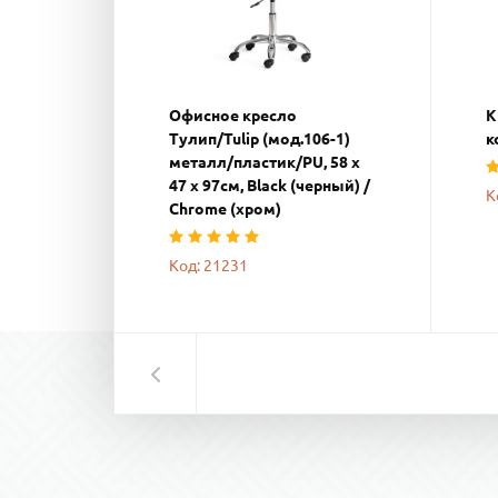
Офисное кресло
К
Тулип/Tulip (мод.106-1)
к
металл/пластик/PU, 58 x
47 x 97см, Black (черный) /
К
Chrome (хром)
Код: 21231