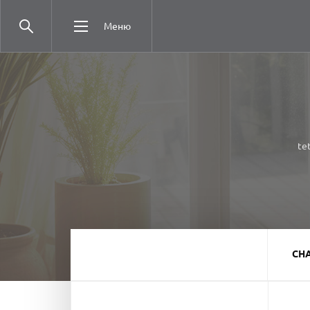
Меню
tet
СН