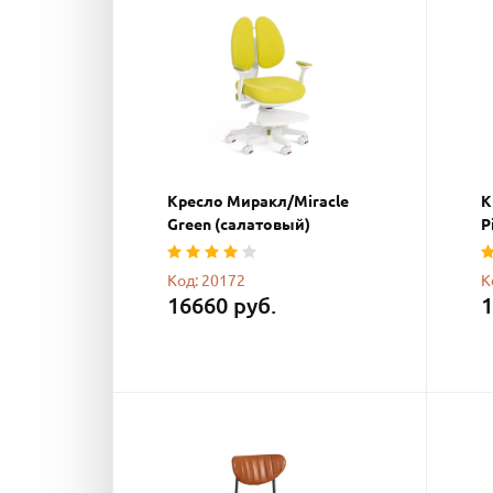
Кресло Миракл/Miracle
К
Green (салатовый)
P
Код: 20172
К
16660 руб.
1